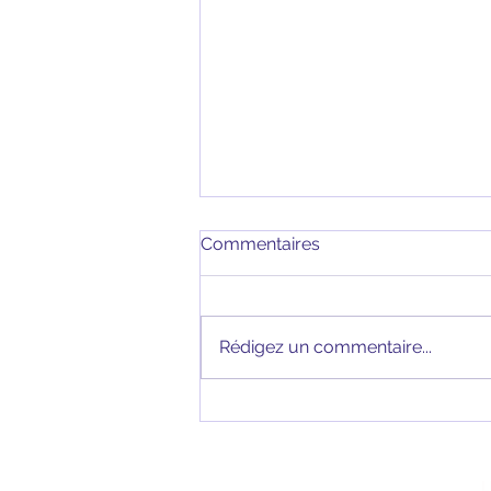
Commentaires
Rédigez un commentaire...
Les meilleures activités à
pratiquer entre amis
NOS PARTENAIRES
L