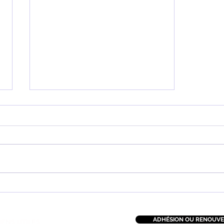
Comment je suis devenu
passionné de plongée
ADHÉSION OU RENOUVE
IENS UTILES